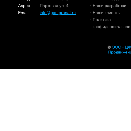
Адрес:
Парковая ул. 4
Наши разработки
Email:
info@gas-granat.ru
Наши клиенты
Политика
конфиденциальнос
©
OOO «ЦФ
Продвижени