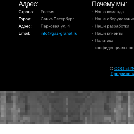
Адрес:
Почему мы:
Страна:
Россия
Наша команда
Город:
Санкт-Петербург
Наше оборудовани
Адрес:
Парковая ул. 4
Наши разработки
Email:
info@gas-granat.ru
Наши клиенты
Политика
конфиденциальнос
©
OOO «ЦФ
Продвижени