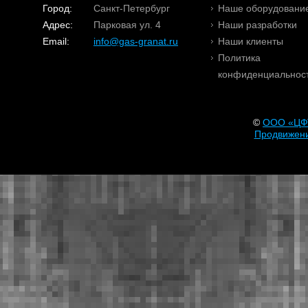
Город:
Санкт-Петербург
Наше оборудовани
Адрес:
Парковая ул. 4
Наши разработки
Email:
info@gas-granat.ru
Наши клиенты
Политика
конфиденциальнос
©
OOO «ЦФ
Продвижени