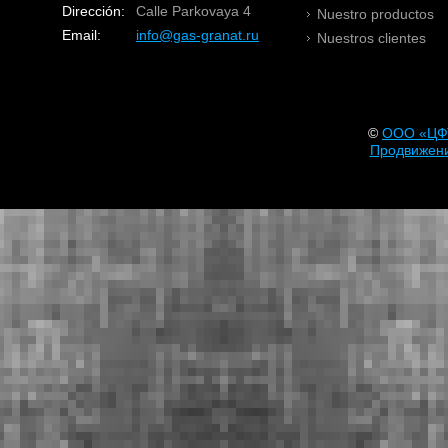
Dirección:
Calle Parkovaya 4
Nuestro productos
Email:
info@gas-granat.ru
Nuestros clientes
©
OOO «ЦФ
Продвижени