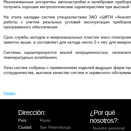
Реализованные алгоритмы автонастройки и калибровки прибора
получить хорошие метрологические характеристики при высокой 
На этапе наладки систем специалистами ЗАО «ЦФТИ «Аналит
работы с учетом реальных условий эксплуатации приборов
программного обеспечения.
Срок службы катодов и микроканальных пластин масс-спектром
заметно выше, и составляет для катода около 2-х лет, для микро
Системы характеризуются малой инерционностью, незначит
температурных колебаниях.
Узлы систем собраны с применением изделий ведущих фирм-про
сотрудничества, высокое качество систем и сервисного обслужи
Назад
Dirección:
¿Por qué
nosotros?:
País:
Rusia
Ciudad:
San Petersburgo
Nuestro personal