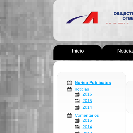
Inicio
Notici
Nuriso Publicatos
noticias
2016
2015
2014
Comentarios
2015
2014