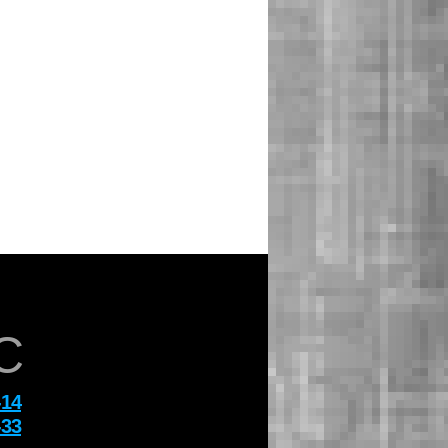
C
-14
-33