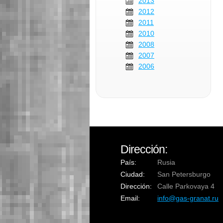
2013
2012
2011
2010
2008
2007
2006
Dirección:
País:
Rusia
Ciudad:
San Petersburgo
Dirección:
Calle Parkovaya 4
Email:
info@gas-granat.ru