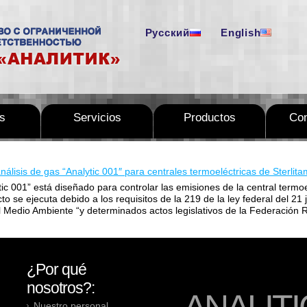
Русский
English
as
Servicios
Productos
Com
nálisis de gas “Analytic 001″ para centrales termoeléctricas de Sterlit
tic 001” está diseñado para controlar las emisiones de la central termo
cto se ejecuta debido a los requisitos de la 219 de la ley federal del 2
l Medio Ambiente “y determinados actos legislativos de la Federación 
¿Por qué
nosotros?:
Nuestro personal