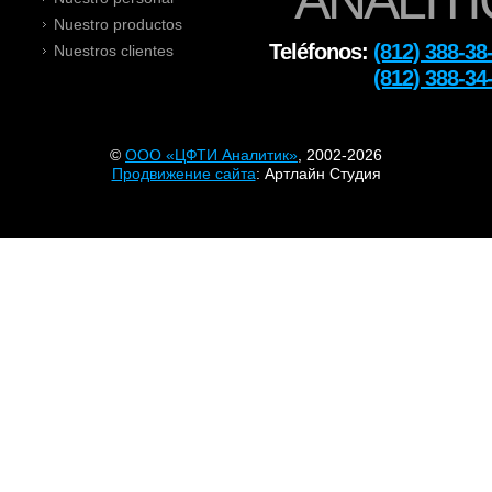
ANALITI
Nuestro productos
Teléfonos:
(812) 388-38
Nuestros clientes
Тел:
(812) 388-34
©
OOO «ЦФТИ Аналитик»
, 2002-2026
Продвижение сайта
: Артлайн Студия