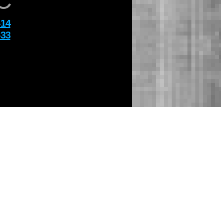
C
-14
-33