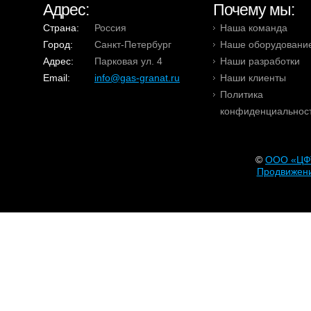
Адрес:
Почему мы:
Страна:
Россия
Наша команда
Город:
Санкт-Петербург
Наше оборудовани
Адрес:
Парковая ул. 4
Наши разработки
Email:
info@gas-granat.ru
Наши клиенты
Политика
конфиденциальнос
©
OOO «ЦФ
Продвижени