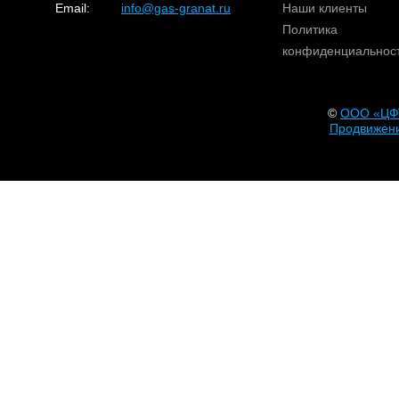
Email:
info@gas-granat.ru
Наши клиенты
Политика
конфиденциальнос
©
OOO «ЦФ
Продвижени