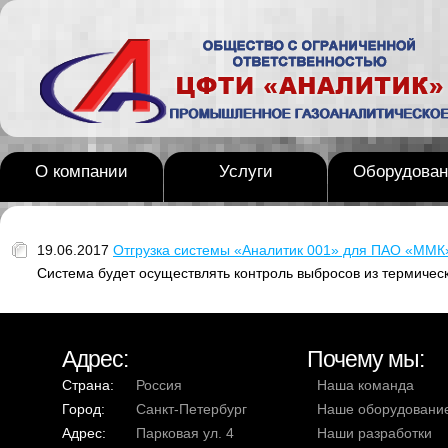
О компании
Услуги
Оборудован
19.06.2017
Отгрузка системы «Аналитик 001» для ПАО «ММК
Система будет осуществлять контроль выбросов из термичес
Адрес:
Почему мы:
Страна:
Россия
Наша команда
Город:
Санкт-Петербург
Наше оборудовани
Адрес:
Парковая ул. 4
Наши разработки