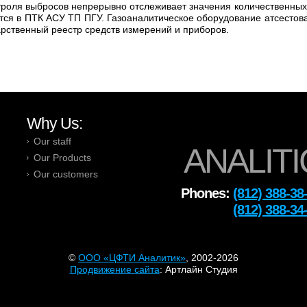
троля выбросов непрерывно отслеживает значения количественных
ся в ПТК АСУ ТП ПГУ. Газоаналитическое оборудование атсестов
арственный реестр средств измерений и приборов.
Why Us:
Our staff
ANALITI
Our Products
Our customers
Phones:
(812) 388-38
Тел:
(812) 388-34
©
OOO «ЦФТИ Аналитик»
, 2002-2026
Продвижение сайта
: Артлайн Студия