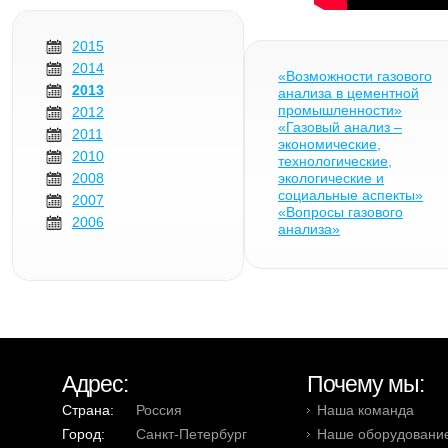
2015
2014
«Возможности газового
2013
анализа в цементной
промышленности»
2012
«Газовый анализ –
2011
экономические,
2010
технологические,
2008
экологические и
социальные аспекты»
2007
«Вопросы газового
2006
анализа»
Адрес:
Почему мы:
Страна:
Россия
Наша команда
Город:
Санкт-Петербург
Наше оборудовани