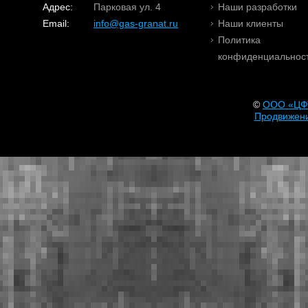
Адрес:
Парковая ул. 4
Наши разработки
Email:
info@gas-granat.ru
Наши клиенты
Политика
конфиденциальнос
©
OOO «ЦФ
Продвижени