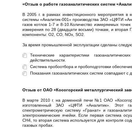
«Отзыв о работе газоаналитических систем «Аналит
В 2005 г. в рамках инвестиционного мероприятия в
системы «Аналитик-001» производства ЗАО «ЦФТИ «Анал
газов котлов 1-7 и 8-10.Количество измеряемых точек
измерения по 28 (двадцати восьми) точкам, и вторая 
компоненты: O2, CO, NOx, SO2.
За время промышленной эксплуатации сделаны следу
Технические характеристики газоаналитическ
действительности.
Система пробоотбора и пробоподготовки обеспечив
Показания газоаналитических систем совпадают с
Отзыв от ОАО «Косогорский металлургический заво
В марте 2010 г. на доменной печи №1 ОАО «Косогорс
изготовленный ЗАО «ЦФТИ «Аналитик». Этот газ
спектрометрическую систему «Гранат» и газоаналит
электрохимические ячейки. Если первая система осу
CH4, то вторая система используется для контроля с
газовых пробах.