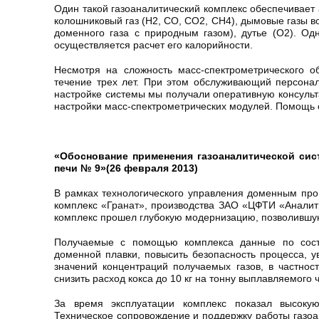
Один такой газоаналитический комплекс обеспечивает 
колошниковый газ (H2, CO, CO2, CH4), дымовые газы в
доменного газа с природным газом), дутье (O2). О
осуществляется расчет его калорийности.
Несмотря на сложность масс-спектрометрического о
течение трех лет. При этом обслуживающий персона
настройке системы мы получали оперативную консуль
настройки масс-спектрометрических модулей. Помощь 
«Обоснование применения газоаналитической сис
печи № 9»(26 февраля 2013)
В рамках технологического управления доменным про
комплекс «Гранат», производства ЗАО «ЦФТИ «Аналитик
комплекс прошел глубокую модернизацию, позволившую
Получаемые с помощью комплекса данные по соста
доменной плавки, повысить безопасность процесса, 
значений концентраций получаемых газов, в частно
снизить расход кокса до 10 кг на тонну выплавляемого ч
За время эксплуатации комплекс показал высокую
Техническое сопровождение и поддержку работы газоа