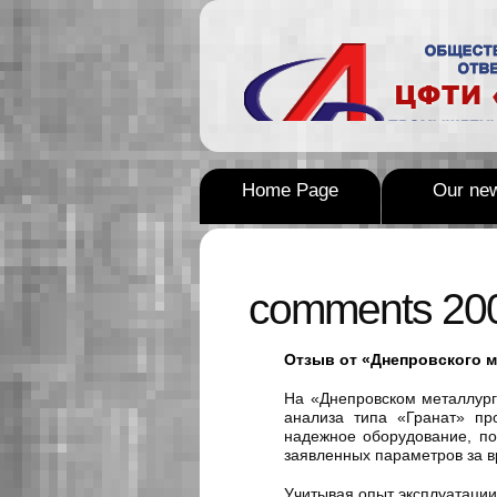
Home Page
Our ne
comments 20
Отзыв от «Днепровского м
На «Днепровском металлург
анализа типа «Гранат» пр
надежное оборудование, по
заявленных параметров за в
Учитывая опыт эксплуатации