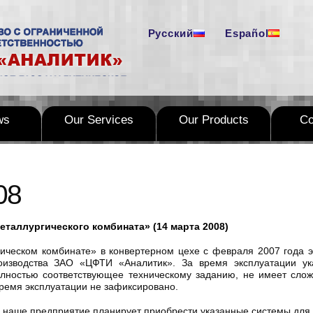
Русский
Español
ws
Our Services
Our Products
C
08
еталлургического комбината» (14 марта 2008)
ическом комбинате» в конвертерном цехе с февраля 2007 года э
оизводства ЗАО «ЦФТИ «Аналитик». За время эксплуатации ук
лностью соответствующее техническому заданию, не имеет сложн
ремя эксплуатации не зафиксировано.
 наше предприятие планирует приобрести указанные системы для 